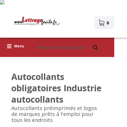
0
Menu
Lettres adhésives
Autocollants
Pictogrammes
obligatoires Industrie
Images autocollantes
autocollants
Téléchargez votre propre conception
Autocollants préimprimés et logos
Corona Covid-19
de marques prêts à l'emploi pour
tous les endroits