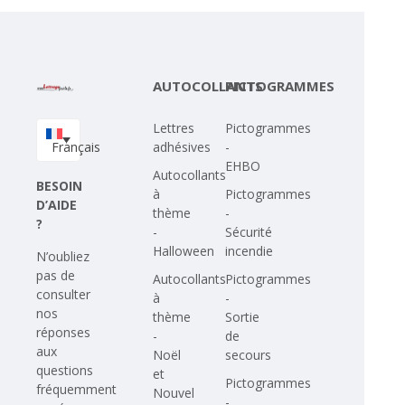
AUTOCOLLANTS
PICTOGRAMMES
Lettres
Pictogrammes
Français
adhésives
-
EHBO
Autocollants
BESOIN
à
Pictogrammes
D’AIDE
thème
-
?
-
Sécurité
Halloween
incendie
N’oubliez
pas de
Autocollants
Pictogrammes
consulter
à
-
nos
thème
Sortie
réponses
-
de
aux
Noël
secours
questions
et
Pictogrammes
fréquemment
Nouvel
-