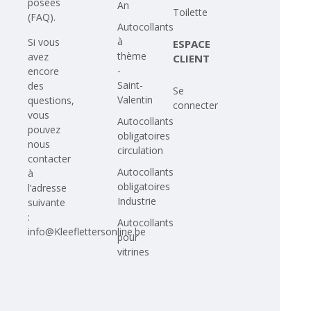
posées
An
Toilette
(FAQ)
.
Autocollants
à
Si vous
ESPACE
thème
avez
CLIENT
-
encore
Saint-
des
Se
Valentin
questions,
connecter
vous
Autocollants
pouvez
obligatoires
nous
circulation
contacter
Autocollants
à
obligatoires
l’adresse
Industrie
suivante
:
Autocollants
info@Kleeflettersonline.be
pour
vitrines