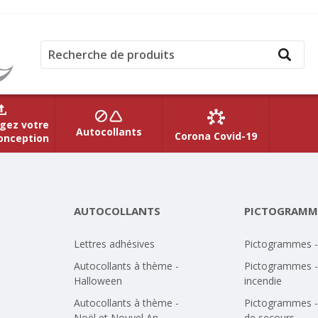
gez votre
Autocollants
Corona Covid-19
onception
AUTOCOLLANTS
PICTOGRAMM
Lettres adhésives
Pictogrammes 
Autocollants à thème -
Pictogrammes -
Halloween
incendie
Autocollants à thème -
Pictogrammes -
Noël et Nouvel An
de secours