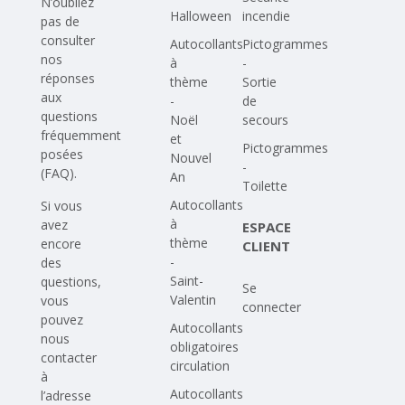
N’oubliez
Halloween
incendie
pas de
consulter
Autocollants
Pictogrammes
nos
à
-
réponses
thème
Sortie
aux
-
de
questions
Noël
secours
fréquemment
et
Pictogrammes
posées
Nouvel
-
(FAQ)
.
An
Toilette
Autocollants
Si vous
à
avez
ESPACE
thème
encore
CLIENT
-
des
Saint-
questions,
Se
Valentin
vous
connecter
pouvez
Autocollants
nous
obligatoires
contacter
circulation
à
Autocollants
l’adresse