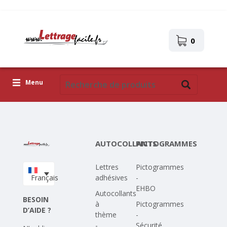
0
Menu
Lettres adhésives
Pictogrammes
AUTOCOLLANTS
PICTOGRAMMES
Images autocollantes
Lettres
Pictogrammes
Téléchargez votre propre conception
Français
adhésives
-
EHBO
Corona Covid-19
Autocollants
BESOIN
à
Pictogrammes
D’AIDE ?
thème
-
-
Sécurité