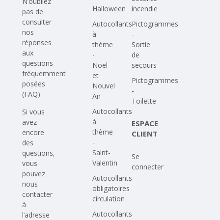
N’oubliez
Halloween
incendie
pas de
consulter
Autocollants
Pictogrammes
nos
à
-
réponses
thème
Sortie
aux
-
de
questions
Noël
secours
fréquemment
et
Pictogrammes
posées
Nouvel
-
(FAQ)
.
An
Toilette
Autocollants
Si vous
à
avez
ESPACE
thème
encore
CLIENT
-
des
Saint-
questions,
Se
Valentin
vous
connecter
pouvez
Autocollants
nous
obligatoires
contacter
circulation
à
Autocollants
l’adresse