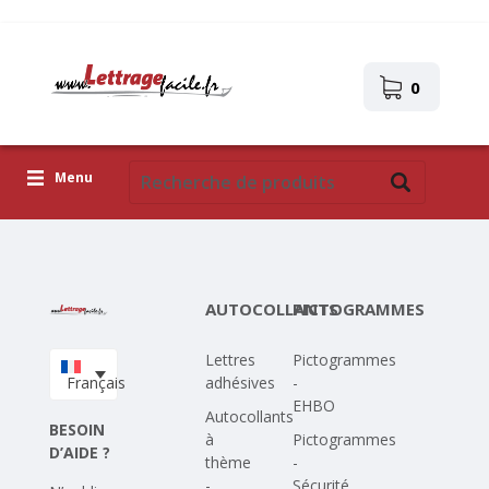
0
Menu
Lettres adhésives
Pictogrammes
AUTOCOLLANTS
PICTOGRAMMES
Images autocollantes
Lettres
Pictogrammes
Téléchargez votre propre conception
Français
adhésives
-
EHBO
Corona Covid-19
Autocollants
BESOIN
à
Pictogrammes
D’AIDE ?
thème
-
-
Sécurité