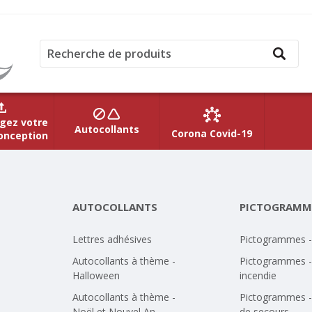
gez votre
Autocollants
Corona Covid-19
onception
AUTOCOLLANTS
PICTOGRAMM
Lettres adhésives
Pictogrammes 
Autocollants à thème -
Pictogrammes -
Halloween
incendie
Autocollants à thème -
Pictogrammes -
Noël et Nouvel An
de secours