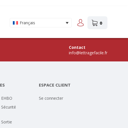
0
Français
Contact
info@lettragefacile.fr
ES
ESPACE CLIENT
- EHBO
Se connecter
 Sécurité
 Sortie