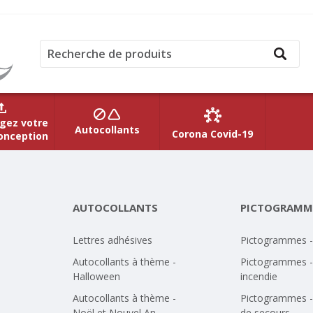
gez votre
Autocollants
Corona Covid-19
onception
AUTOCOLLANTS
PICTOGRAMM
Lettres adhésives
Pictogrammes 
Autocollants à thème -
Pictogrammes -
Halloween
incendie
Autocollants à thème -
Pictogrammes -
Noël et Nouvel An
de secours