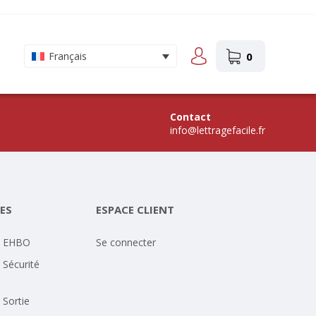
0
Français
Contact
info@lettragefacile.fr
ES
ESPACE CLIENT
- EHBO
Se connecter
 Sécurité
 Sortie