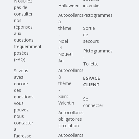
N’oubliez
Halloween
incendie
pas de
consulter
Autocollants
Pictogrammes
nos
à
-
réponses
thème
Sortie
aux
-
de
questions
Noël
secours
fréquemment
et
Pictogrammes
posées
Nouvel
-
(FAQ)
.
An
Toilette
Autocollants
Si vous
à
avez
ESPACE
thème
encore
CLIENT
-
des
Saint-
questions,
Se
Valentin
vous
connecter
pouvez
Autocollants
nous
obligatoires
contacter
circulation
à
Autocollants
l’adresse