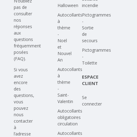
N’oubliez
Halloween
incendie
pas de
consulter
Autocollants
Pictogrammes
nos
à
-
réponses
thème
Sortie
aux
-
de
questions
Noël
secours
fréquemment
et
Pictogrammes
posées
Nouvel
-
(FAQ)
.
An
Toilette
Autocollants
Si vous
à
avez
ESPACE
thème
encore
CLIENT
-
des
Saint-
questions,
Se
Valentin
vous
connecter
pouvez
Autocollants
nous
obligatoires
contacter
circulation
à
Autocollants
l’adresse