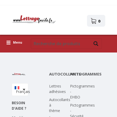
0
Menu
Lettres adhésives
Pictogrammes
AUTOCOLLANTS
PICTOGRAMMES
Images autocollantes
Lettres
Pictogrammes
Téléchargez votre propre conception
Français
adhésives
-
EHBO
Corona Covid-19
Autocollants
BESOIN
à
Pictogrammes
D’AIDE ?
thème
-
-
Sécurité