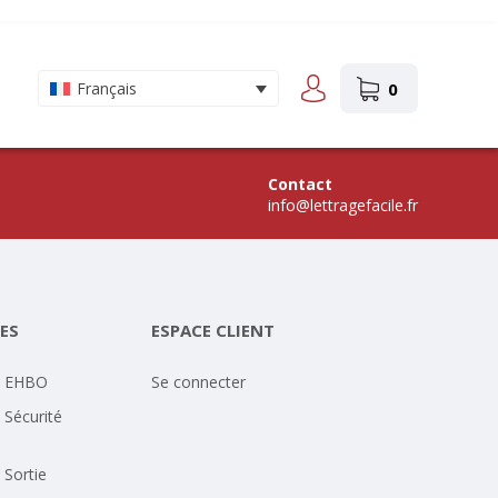
0
Français
Contact
info@lettragefacile.fr
ES
ESPACE CLIENT
- EHBO
Se connecter
 Sécurité
 Sortie