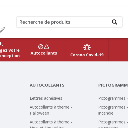
gez votre
Autocollants
Corona Covid-19
onception
AUTOCOLLANTS
PICTOGRAMM
Lettres adhésives
Pictogrammes 
Autocollants à thème -
Pictogrammes -
Halloween
incendie
Autocollants à thème -
Pictogrammes -
Noël et Nouvel An
de secours