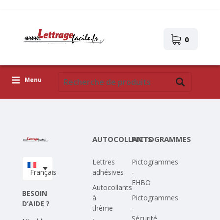
0
Menu
Lettres adhésives
Pictogrammes
AUTOCOLLANTS
PICTOGRAMMES
Images autocollantes
Lettres
Pictogrammes
Téléchargez votre propre conception
Français
adhésives
-
EHBO
Corona Covid-19
Autocollants
BESOIN
à
Pictogrammes
D’AIDE ?
thème
-
-
Sécurité