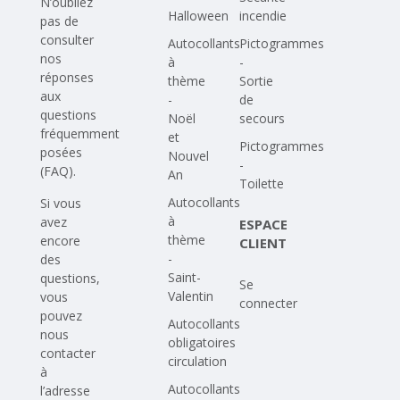
N’oubliez
Halloween
incendie
pas de
consulter
Autocollants
Pictogrammes
nos
à
-
réponses
thème
Sortie
aux
-
de
questions
Noël
secours
fréquemment
et
Pictogrammes
posées
Nouvel
-
(FAQ)
.
An
Toilette
Autocollants
Si vous
à
avez
ESPACE
thème
encore
CLIENT
-
des
Saint-
questions,
Se
Valentin
vous
connecter
pouvez
Autocollants
nous
obligatoires
contacter
circulation
à
Autocollants
l’adresse