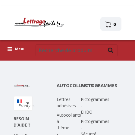
0
Menu
Lettres adhésives
Pictogrammes
AUTOCOLLANTS
PICTOGRAMMES
Images autocollantes
Lettres
Pictogrammes
Téléchargez votre propre conception
Français
adhésives
-
EHBO
Corona Covid-19
Autocollants
BESOIN
à
Pictogrammes
D’AIDE ?
thème
-
-
Sécurité