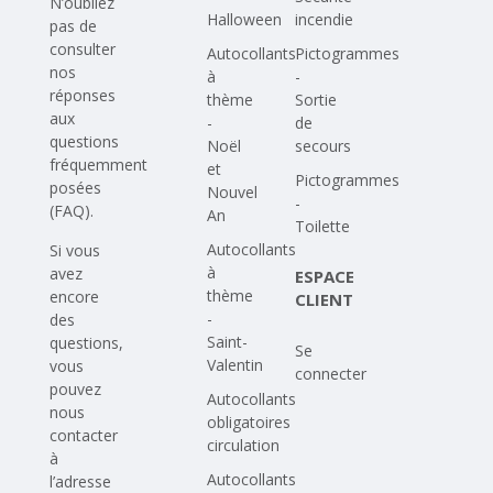
N’oubliez
Halloween
incendie
pas de
consulter
Autocollants
Pictogrammes
nos
à
-
réponses
thème
Sortie
aux
-
de
questions
Noël
secours
fréquemment
et
Pictogrammes
posées
Nouvel
-
(FAQ)
.
An
Toilette
Autocollants
Si vous
à
avez
ESPACE
thème
encore
CLIENT
-
des
Saint-
questions,
Se
Valentin
vous
connecter
pouvez
Autocollants
nous
obligatoires
contacter
circulation
à
Autocollants
l’adresse