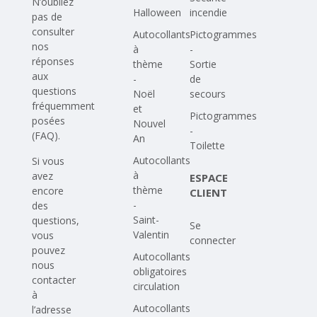
N’oubliez
Halloween
incendie
pas de
consulter
Autocollants
Pictogrammes
nos
à
-
réponses
thème
Sortie
aux
-
de
questions
Noël
secours
fréquemment
et
Pictogrammes
posées
Nouvel
-
(FAQ)
.
An
Toilette
Autocollants
Si vous
à
avez
ESPACE
thème
encore
CLIENT
-
des
Saint-
questions,
Se
Valentin
vous
connecter
pouvez
Autocollants
nous
obligatoires
contacter
circulation
à
Autocollants
l’adresse