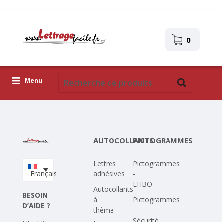
0
Menu
Lettres adhésives
Pictogrammes
AUTOCOLLANTS
PICTOGRAMMES
Images autocollantes
Lettres
Pictogrammes
Téléchargez votre propre conception
Français
adhésives
-
EHBO
Corona Covid-19
Autocollants
BESOIN
à
Pictogrammes
D’AIDE ?
thème
-
-
Sécurité