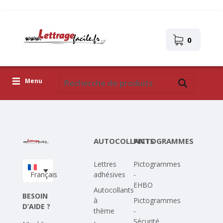
0
Menu
Lettres adhésives
Pictogrammes
AUTOCOLLANTS
PICTOGRAMMES
Images autocollantes
Lettres
Pictogrammes
Téléchargez votre propre conception
Français
adhésives
-
EHBO
Corona Covid-19
Autocollants
BESOIN
à
Pictogrammes
D’AIDE ?
thème
-
-
Sécurité