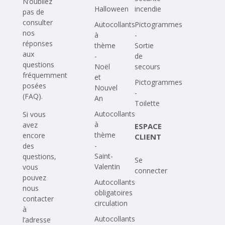
N’oubliez
Halloween
incendie
pas de
consulter
Autocollants
Pictogrammes
nos
à
-
réponses
thème
Sortie
aux
-
de
questions
Noël
secours
fréquemment
et
Pictogrammes
posées
Nouvel
-
(FAQ)
.
An
Toilette
Autocollants
Si vous
à
avez
ESPACE
thème
encore
CLIENT
-
des
Saint-
questions,
Se
Valentin
vous
connecter
pouvez
Autocollants
nous
obligatoires
contacter
circulation
à
Autocollants
l’adresse