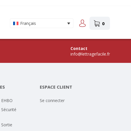
0
Français
Contact
info@lettragefacile.fr
ES
ESPACE CLIENT
- EHBO
Se connecter
 Sécurité
 Sortie