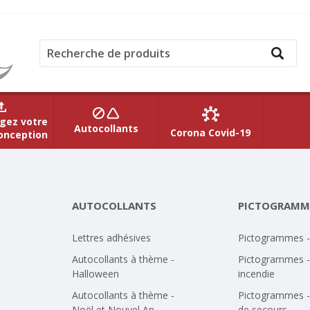
gez votre
Autocollants
Corona Covid-19
onception
AUTOCOLLANTS
PICTOGRAMM
Lettres adhésives
Pictogrammes 
Autocollants à thème -
Pictogrammes -
Halloween
incendie
Autocollants à thème -
Pictogrammes -
Noël et Nouvel An
de secours