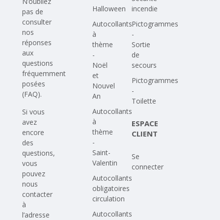
N’oubliez
Halloween
incendie
pas de
consulter
Autocollants
Pictogrammes
nos
à
-
réponses
thème
Sortie
aux
-
de
questions
Noël
secours
fréquemment
et
Pictogrammes
posées
Nouvel
-
(FAQ)
.
An
Toilette
Autocollants
Si vous
à
avez
ESPACE
thème
encore
CLIENT
-
des
Saint-
questions,
Se
Valentin
vous
connecter
pouvez
Autocollants
nous
obligatoires
contacter
circulation
à
Autocollants
l’adresse