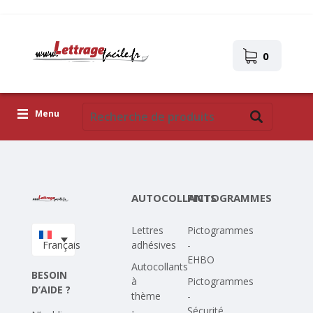
0
Menu
Lettres adhésives
Pictogrammes
AUTOCOLLANTS
PICTOGRAMMES
Images autocollantes
Lettres
Pictogrammes
Téléchargez votre propre conception
Français
adhésives
-
EHBO
Corona Covid-19
Autocollants
BESOIN
à
Pictogrammes
D’AIDE ?
thème
-
-
Sécurité