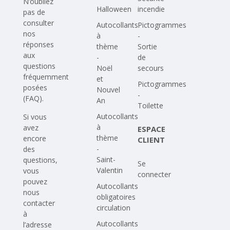
N’oubliez
Halloween
incendie
pas de
consulter
Autocollants
Pictogrammes
nos
à
-
réponses
thème
Sortie
aux
-
de
questions
Noël
secours
fréquemment
et
Pictogrammes
posées
Nouvel
-
(FAQ)
.
An
Toilette
Autocollants
Si vous
à
avez
ESPACE
thème
encore
CLIENT
-
des
Saint-
questions,
Se
Valentin
vous
connecter
pouvez
Autocollants
nous
obligatoires
contacter
circulation
à
Autocollants
l’adresse