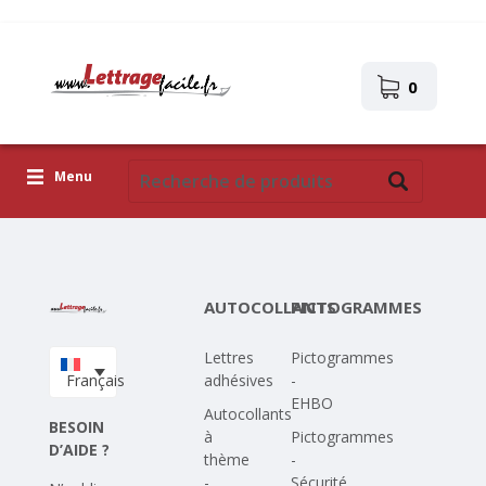
0
Menu
Lettres adhésives
Pictogrammes
AUTOCOLLANTS
PICTOGRAMMES
Images autocollantes
Lettres
Pictogrammes
Téléchargez votre propre conception
Français
adhésives
-
EHBO
Corona Covid-19
Autocollants
BESOIN
à
Pictogrammes
D’AIDE ?
thème
-
-
Sécurité